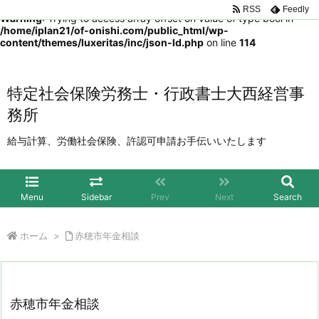
RSS
Feedly
Warning
: Trying to access array offset on value of type bool in
/home/iplan21/of-onishi.com/public_html/wp-
content/themes/luxeritas/inc/json-ld.php
on line
114
特定社会保険労務士・行政書士大西経営事
務所
給与計算、労働社会保険、許認可申請お手伝いいたします
Menu
Sidebar
Prev
Next
Search
ホーム
>
赤穂市年金相談
赤穂市年金相談